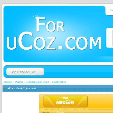
Гл
Главная
»
Файлы
»
Шаблоны для uCoz
»
Софт, варез
Шаблон abcsoft для ucoz