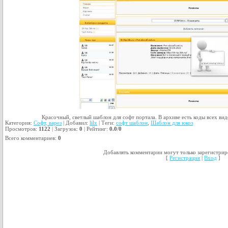
Красочный, светлый шаблон для софт портала. В архиве есть коды всех вид
Категория
:
Софт, варез
|
Добавил
:
lilx
|
Теги
:
софт шаблон
,
Шаблон для юкоз
Просмотров
:
1122
|
Загрузок
:
0
|
Рейтинг
:
0.0
/
0
Всего комментариев
:
0
Добавлять комментарии могут только зарегистрир
[
Регистрация
|
Вход
]