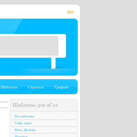
RSS
Шаблоны
Скрипты
Графика
Шаблоны для uCoz
Все шаблоны
Софт, варез
Кино, фильмы
Игровые