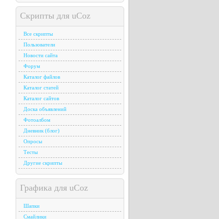
Скрипты для uCoz
Все скрипты
Пользователи
Новости сайта
Форум
Каталог файлов
Каталог статей
Каталог сайтов
Доска объявлений
Фотоалбом
Дневник (блог)
Опросы
Тесты
Другие скрипты
Графика для uCoz
Шапки
Смайлики