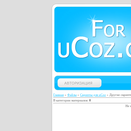
Главная
»
Файлы
»
Скрипты для uCoz
» Другие скрипт
В категории материалов
:
0
Не 