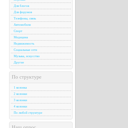
Для блогов
Для форумов
Телефоны, связь
Автомобили
Спорт
Медицина
Недвижимость
Социальные сети
Музыка, искусство
Другие
По структуре
1 колонка
2 колонки
3 колонки
4 колонки
По любой структуре
Наш опрос