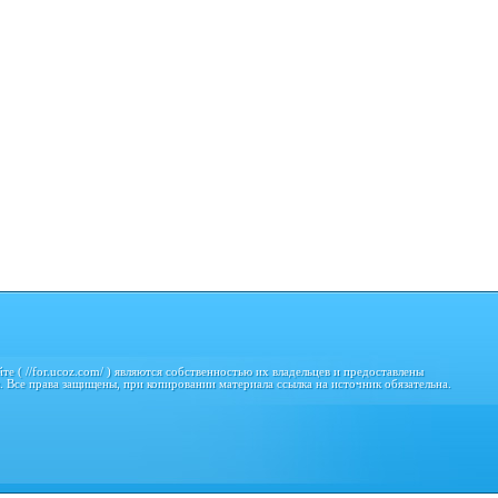
е ( //for.ucoz.com/ ) являются собственностью их владельцев и предоставлены
я. Все права защищены, при копировании материала ссылка на источник обязательна.